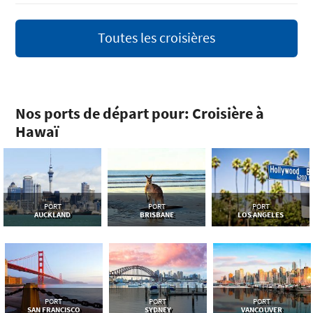
Toutes les croisières
Nos ports de départ pour: Croisière à
Hawaï
PORT
PORT
PORT
AUCKLAND
BRISBANE
LOS ANGELES
PORT
PORT
PORT
SAN FRANCISCO
SYDNEY
VANCOUVER