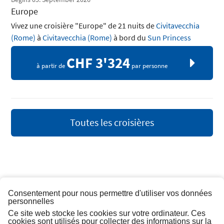
Europe
Vivez une croisière "Europe" de 21 nuits de
Civitavecchia
(Rome)
à
Civitavecchia (Rome)
à bord du
Sun Princess
CHF 3'324
à partir de
par personne
Toutes les croisières
Consentement pour nous permettre d'utiliser vos données
personnelles
Ce site web stocke les cookies sur votre ordinateur. Ces
cookies sont utilisés pour collecter des informations sur la
À PROPOS DE PRINCESS