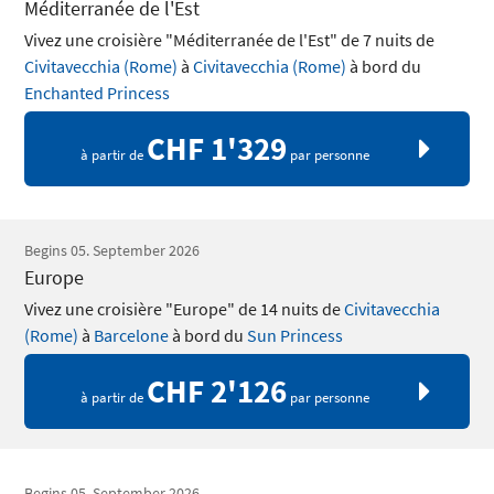
Méditerranée de l'Est
Vivez une croisière "Méditerranée de l'Est" de 7 nuits de
Civitavecchia (Rome)
à
Civitavecchia (Rome)
à bord du
Enchanted Princess
CHF 1'329
à partir de
par personne
Begins 05. September 2026
Europe
Vivez une croisière "Europe" de 14 nuits de
Civitavecchia
(Rome)
à
Barcelone
à bord du
Sun Princess
CHF 2'126
à partir de
par personne
Begins 05. September 2026