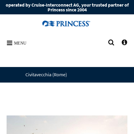
operated by Cruise-Interconnect AG, your trusted partner of
Princess since 2004
MENU
Civitavecchia (Rome)