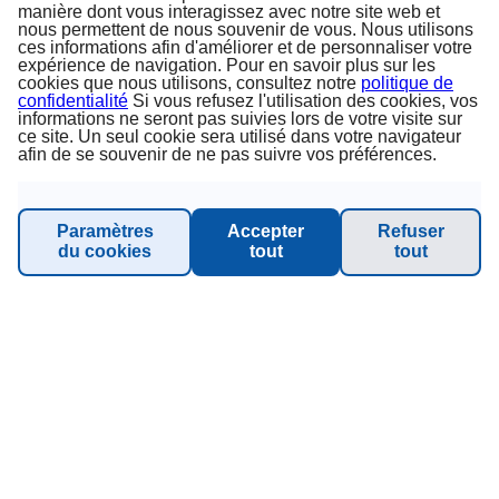
manière dont vous interagissez avec notre site web et
nous permettent de nous souvenir de vous. Nous utilisons
ces informations afin d'améliorer et de personnaliser votre
Sur nous
expérience de navigation. Pour en savoir plus sur les
cookies que nous utilisons, consultez notre
politique de
confidentialité
Si vous refusez l'utilisation des cookies, vos
Conditions générales
informations ne seront pas suivies lors de votre visite sur
ce site. Un seul cookie sera utilisé dans votre navigateur
afin de se souvenir de ne pas suivre vos préférences.
Mentions légales
Protection des données
Paramètres
Accepter
Refuser
du cookies
tout
tout
Durabilité - Planet Princess
INFORMATION & SUPPORT
Manage Booking
Service de rappel
Demande de groupe (16 personnes / 8 cabines)