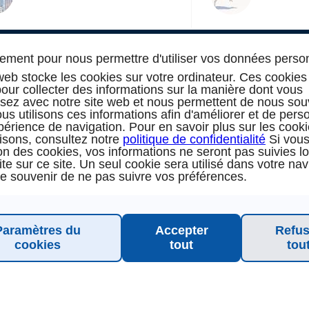
ment pour nous permettre d'utiliser vos données perso
web stocke les cookies sur votre ordinateur. Ces cookies
 pour collecter des informations sur la manière dont vous
ssez avec notre site web et nous permettent de nous sou
us utilisons ces informations afin d'améliorer et de pers
TION & SUPPORT
INS
périence de navigation. Pour en savoir plus sur les cook
lisons, consultez notre
politique de confidentialité
Si vous
ation des cookies, vos informations ne seront pas suivies l
oking
In
site sur ce site. Un seul cookie sera utilisé dans votre na
se souvenir de ne pas suivre vos préférences.
rappel
 groupe (16 personnes / 8 cabines)
Paramètres du
Accepter
Refus
cookies
tout
tou