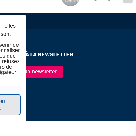
nnelles
 sont
venir de
onnaliser
CRIPTION À LA NEWSLETTER
ies que
 refusez
ors de
scription à la newsletter
vigateur
er
t