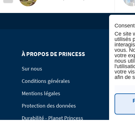
Consente
Ce site 
utilisés
interagi
vous. No
À PROPOS DE PRINCESS
INFORMA
votre ex
nous uti
l'utilis
Sur nous
Manage Bo
votre vi
afin de 
Conditions générales
Service de 
Mentions légales
Demande de
Protection des données
Contact
Durabilité - Planet Princess