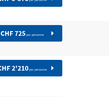
CHF 725
e
par personne
CHF 2'210
par personne