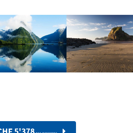
CHF 5'378
par personne