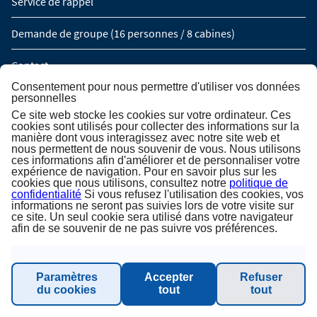
Service de rappel
Demande de groupe (16 personnes / 8 cabines)
Contact
Consentement pour nous permettre d'utiliser vos données
personnelles
INSCRIPTION À LA NEWSLETTER
Ce site web stocke les cookies sur votre ordinateur. Ces
cookies sont utilisés pour collecter des informations sur la
manière dont vous interagissez avec notre site web et
Inscription à la newsletter
nous permettent de nous souvenir de vous. Nous utilisons
ces informations afin d'améliorer et de personnaliser votre
expérience de navigation. Pour en savoir plus sur les
cookies que nous utilisons, consultez notre
politique de
confidentialité
Si vous refusez l'utilisation des cookies, vos
informations ne seront pas suivies lors de votre visite sur
ce site. Un seul cookie sera utilisé dans votre navigateur
afin de se souvenir de ne pas suivre vos préférences.
Paramètres
Accepter
Refuser
du cookies
tout
tout
© 2026 Inter-Connect GmbH. All rights reserved.