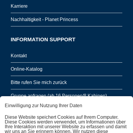
Karriere
Nachhaltigkeit - Planet Princess
INFORMATION SUPPORT
Kontakt
Online-Katalog
Bitte rufen Sie mich zurück
Gruppe anfragen (ab 16 Personen/8 Kabinen)
Einwilligung zur Nutzung Ihrer Daten
NEWSLETTER ABONNIEREN
Diese Website speichert Cookies auf Ihrem Computer.
Diese Cookies werden verwendet, um Informationen über
Ihre Interaktion mit unserer Website zu erfassen und damit
Newsletter abonnieren
wir uns an Sie erinnern können. Wir nutzen diese